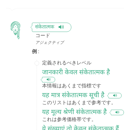
संकेतात्मक
コード
アジェクティブ
例 :
定義されるべきレベル
जानकारी केवल संकेतात्मक है
本情報はあくまで指標です
यह मात्र संकेतात्मक सूची है
このリストはあくまで参考です。
यह मूल्य श्रेणी संकेतात्मक है
これは参考価格帯です。
ये संख्याएं तो केवल संकेतात्मक हैं