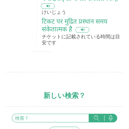
けいじょう
टिकट पर मुद्रित प्रस्थान समय
संकेतात्मक है
チケットに記載されている時間は目
安です
新しい検索？