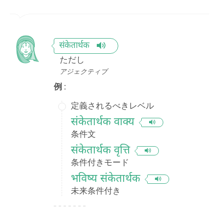
संकेतार्थक
ただし
アジェクティブ
例 :
定義されるべきレベル
संकेतार्थक वाक्य
条件文
संकेतार्थक वृत्ति
条件付きモード
भविष्य संकेतार्थक
未来条件付き