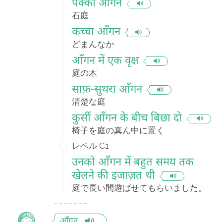
पक्का आँगन
石庭
कच्चा आँगन
どまんなか
आँगन में एक वृक्ष
庭の木
साफ़-सुथरा आँगन
清楚な庭
कुर्सी आँगन के बीच बिछा दो
椅子を庭の真ん中に置く
レベル C1
उनको आँगन में बहुत समय तक
खेलने की इजाज़त थी
庭で長い間遊ばせてもらいました。
आँगन