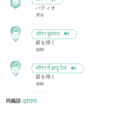
パティオ
男名
आँगन बुहराना
庭を掃く
他動
आँगन में झाड़ू देना
庭を掃く
他動
प्रांगण
同義語 :