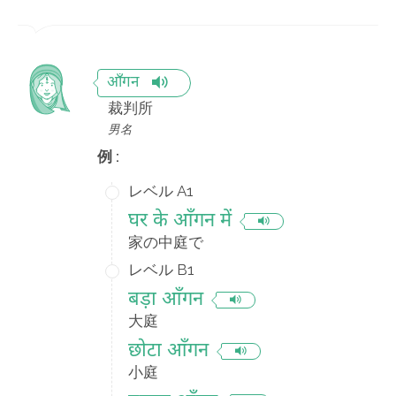
आँगन
裁判所
男名
例 :
レベル A1
घर के आँगन में
家の中庭で
レベル B1
बड़ा आँगन
大庭
छोटा आँगन
小庭