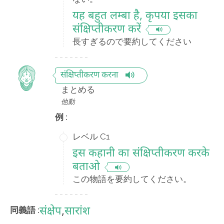
यह बहुत लम्बा है, कृपया इसका
संक्षिप्तीकरण करें
長すぎるので要約してください
संक्षिप्तीकरण करना
まとめる
他動
例 :
レベル C1
इस कहानी का संक्षिप्तीकरण करके
बताओ
この物語を要約してください。
संक्षेप
,
सारांश
同義語 :