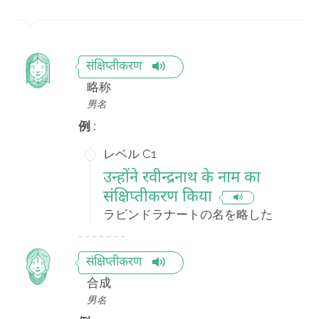
संक्षिप्तीकरण
略称
男名
例 :
レベル C1
उन्होंने रवीन्द्रनाथ के नाम का
संक्षिप्तीकरण किया
ラビンドラナートの名を略した
संक्षिप्तीकरण
合成
男名