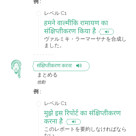
例 :
レベル C1
हमने वाल्मीकि रामायण का
संक्षिप्तीकरण किया है
ヴァルミキ・ラーマーヤナを合成し
ました。
संक्षिप्तीकरण करना
まとめる
他動
例 :
レベル C1
मुझे इस रिपोर्ट का संक्षिप्तीकरण
करना है
このレポートを要約しなければなら
ない。