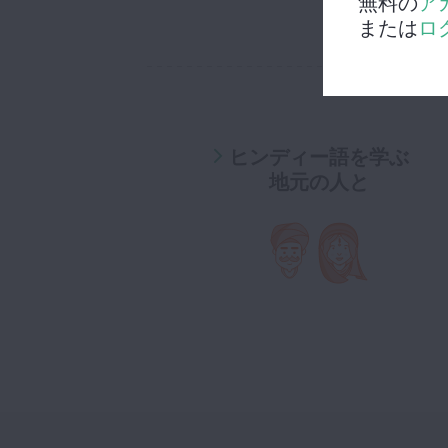
無料の
ア
または
ロ
ヒンディー語を学ぶ
地元の人と