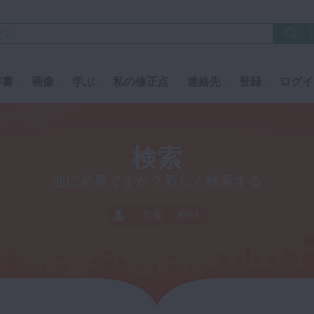
辞書
画像
学ぶ
私の修正点
連絡先
登録
ログイ
検索
他に必要ですか？新しく検索する
辞書
बनिज