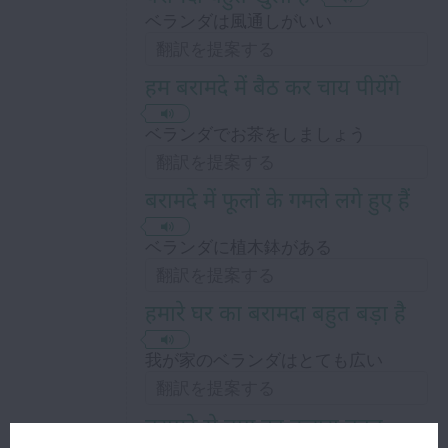
ベランダは風通しがいい
हम बरामदे में बैठ कर चाय पीयेंगे
ベランダでお茶をしましょう
बरामदे में फूलों के गमले लगे हुए हैं
ベランダに植木鉢がある
हमारे घर का बरामदा बहुत बड़ा है
我が家のベランダはとても広い
बरामदे से बाग़ का नज़ारा बहुत