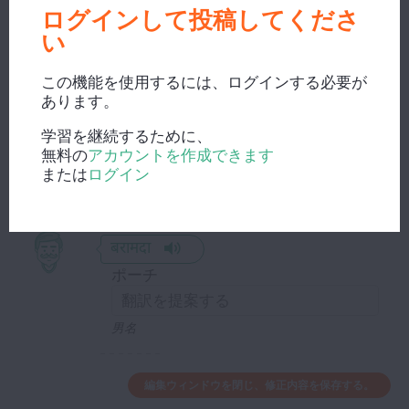
ख़ूबसूरत है
ログインして投稿してくださ
ベランダからの庭の眺めは素晴らし
い
い。
この機能を使用するには、ログインする必要が
あります。
गर्मी में हम लोग बरामदे में बैठकर
बातें करते हैं
学習を継続するために、
無料の
アカウントを作成できます
夏にはベランダに座って議論する。
または
ログイン
बरामदा
ポーチ
男名
編集ウィンドウを閉じ、修正内容を保存する。