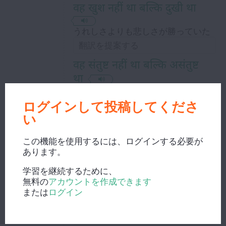
वह खुश नहीं था बल्कि दुखी था
うれしさよりも悲しさが勝っていた
वह संतुष्ट नहीं था बल्कि असंतुष्ट
था
不満たらたら
ログインして投稿してくださ
い
उसका सौभाग्य नहीं था बल्कि
दुर्भाग्य था
この機能を使用するには、ログインする必要が
運が悪いどころか、むしろ運が悪い
あります。
学習を継続するために、
無料の
アカウントを作成できます
वह सुशील नहीं था बल्कि रूखा था
または
ログイン
親身になってくれるどころか、むし
ろ無愛想だった