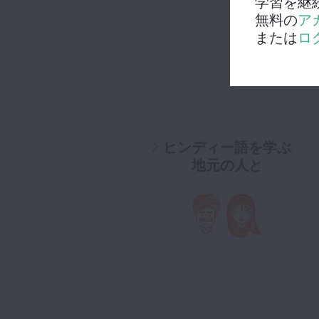
学習を継
無料の
ア
または
ロ
ヒンディー語を学ぶ
地元の人と