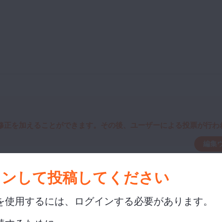
修正を加えることができます。その後、ユーザーによる投票が行われ
編集
ル
インして投稿してください
を使用するには、ログインする必要があります。