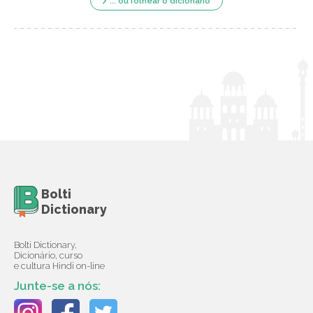
... ou folhear o dicionário
Bolti
Dictionary
Bolti Dictionary,
Dicionário, curso
e cultura Hindi on-line
Junte-se a nós: