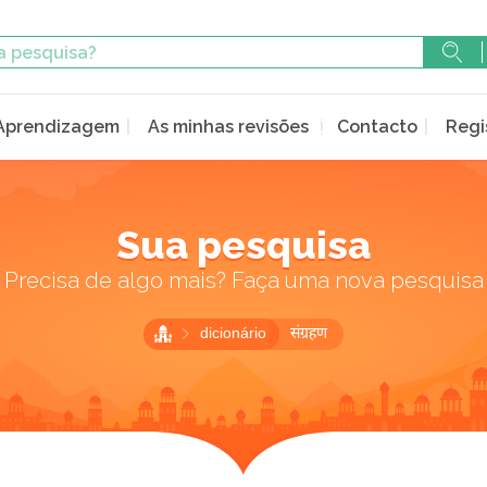
Aprendizagem
As minhas revisões
Contacto
Regi
Sua pesquisa
Precisa de algo mais? Faça uma nova pesquisa
dicionário
संग्रहण