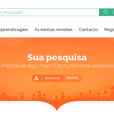
Aprendizagem
As minhas revisões
Contacto
Regi
Sua pesquisa
Precisa de algo mais? Faça uma nova pesquisa
dicionário
संग्रामवाद