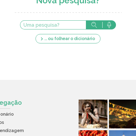
Nova pesquisa?
... ou folhear o dicionário
egação
ionário
os
rendizagem