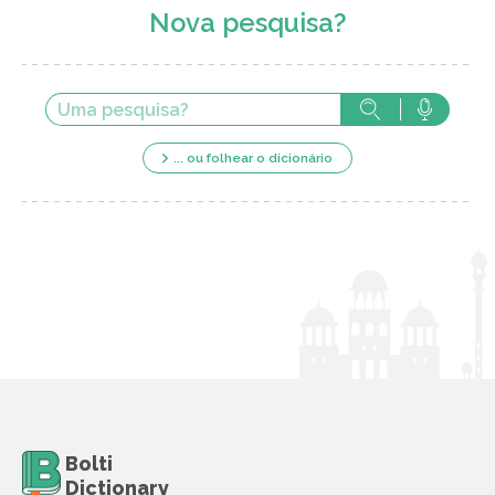
Nova pesquisa?
... ou folhear o dicionário
Bolti
Dictionary