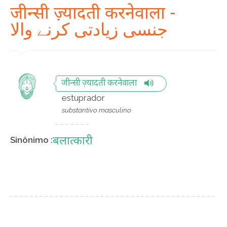
जीन्सी ज़्यादती करनेवाला -
جنسی زیادتی کرنے والا
जीन्सी ज़्यादती करनेवाला
estuprador
substantivo masculino
बलात्कारी
Sinônimo :