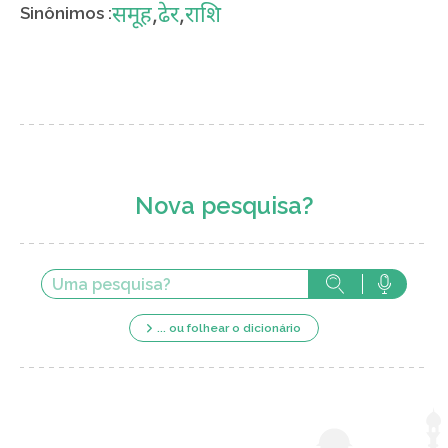
समूह
,
ढेर
,
राशि
Sinônimos :
Nova pesquisa?
... ou folhear o dicionário