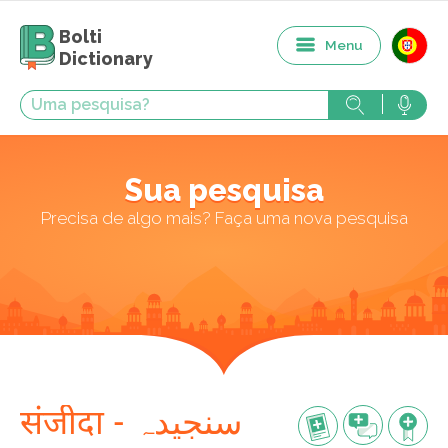
Bolti
Menu
Dictionary
Sua pesquisa
Precisa de algo mais? Faça uma nova pesquisa
संजीदा - سنجیدہ