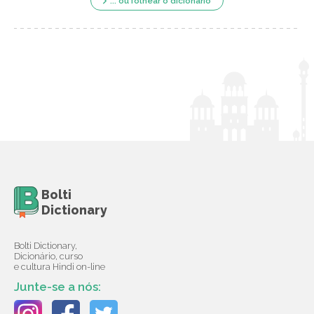
... ou folhear o dicionário
Bolti
Dictionary
Bolti Dictionary,
Dicionário, curso
e cultura Hindi on-line
Junte-se a nós: