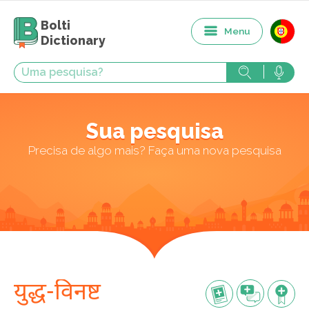
Bolti
Menu
Dictionary
Sua pesquisa
Precisa de algo mais? Faça uma nova pesquisa
युद्ध-विनष्ट