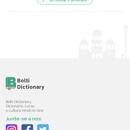
... ou folhear o dicionário
Bolti
Dictionary
Bolti Dictionary,
Dicionário, curso
e cultura Hindi on-line
Junte-se a nós: