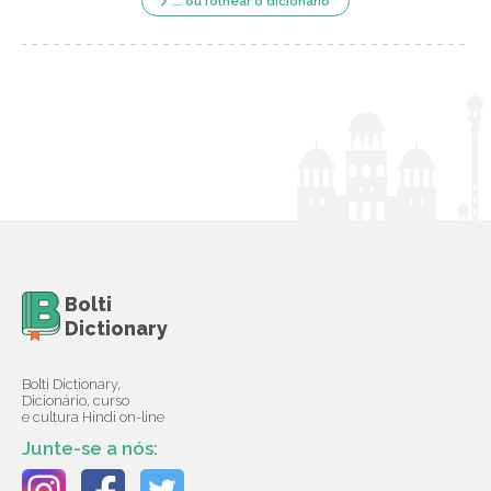
... ou folhear o dicionário
Bolti
Dictionary
Bolti Dictionary,
Dicionário, curso
e cultura Hindi on-line
Junte-se a nós: