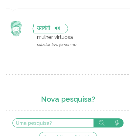
सतवंती
mulher virtuosa
substantivo femenino
Nova pesquisa?