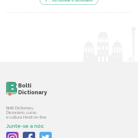
... ou folhear o dicionário
Bolti
Dictionary
Bolti Dictionary,
Dicionário, curso
e cultura Hindi on-line
Junte-se a nós: