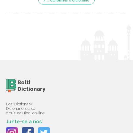
... ou folhear o dicionário
Bolti
Dictionary
Bolti Dictionary,
Dicionário, curso
e cultura Hindi on-line
Junte-se a nós: