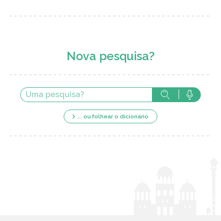
Nova pesquisa?
... ou folhear o dicionário