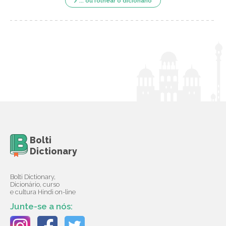
... ou folhear o dicionário
Bolti
Dictionary
Bolti Dictionary,
Dicionário, curso
e cultura Hindi on-line
Junte-se a nós: