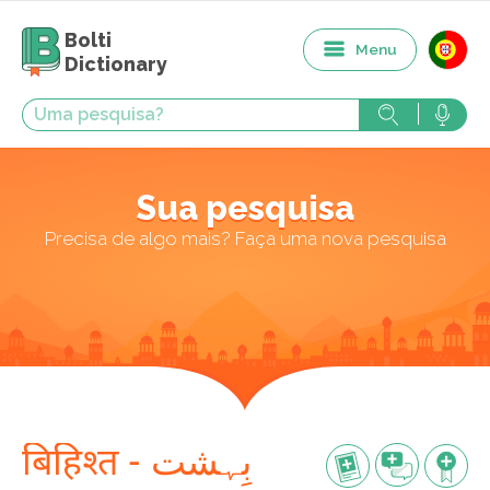
Bolti
Menu
Dictionary
Sua pesquisa
Precisa de algo mais? Faça uma nova pesquisa
बिहिश्त - بِہشت