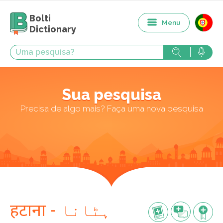
Bolti
Menu
Dictionary
Sua pesquisa
Precisa de algo mais? Faça uma nova pesquisa
हटाना - ہٹانا