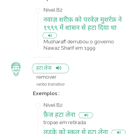
Nível B2
नवाज़ शरीफ़ को परवेज़ मुशर्रफ़ ने
१९९९ में शासन से हटा दिया था
Musharaff derrubou o governo
Nawaz Sharif em 1999
हटा लेना
remover
verbo transitivo
Exemplos :
Nível B2
फ़ैज हटा लेना
tropas em retirada
लड़के को स्कुल से हटा लेना