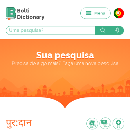
Bolti
Menu
Dictionary
Sua pesquisa
Precisa de algo mais? Faça uma nova pesquisa
पुर:दान