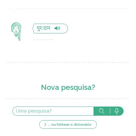
पुर:दान
Nova pesquisa?
... ou folhear o dicionário