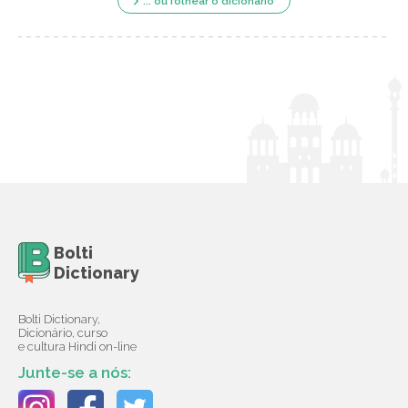
... ou folhear o dicionário
Bolti
Dictionary
Bolti Dictionary,
Dicionário, curso
e cultura Hindi on-line
Junte-se a nós: