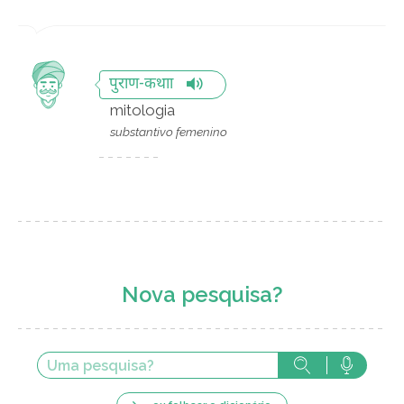
पुराण-कथाा
mitologia
substantivo femenino
Nova pesquisa?