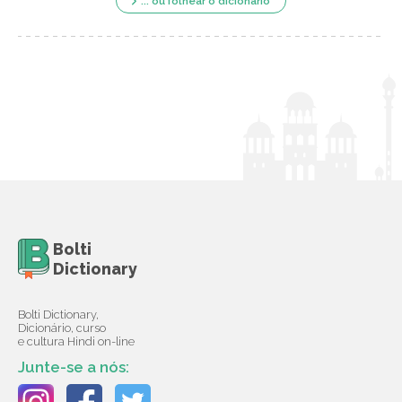
... ou folhear o dicionário
Bolti
Dictionary
Bolti Dictionary,
Dicionário, curso
e cultura Hindi on-line
Junte-se a nós: