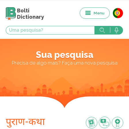
Bolti
Menu
Dictionary
Sua pesquisa
Precisa de algo mais? Faça uma nova pesquisa
पुराण-कथा