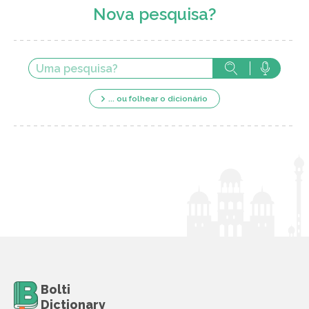
Nova pesquisa?
... ou folhear o dicionário
Bolti
Dictionary