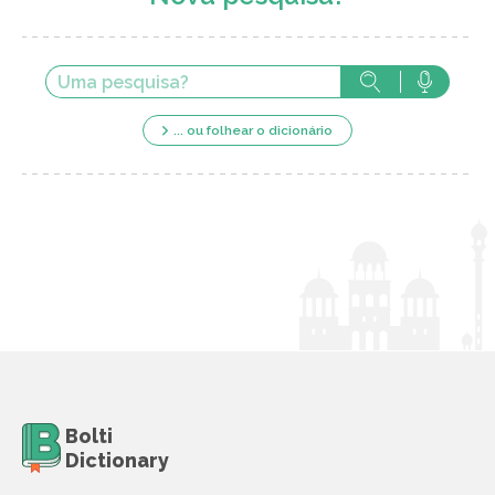
... ou folhear o dicionário
Bolti
Dictionary