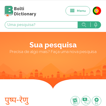
Bolti
Menu
Dictionary
Sua pesquisa
Precisa de algo mais? Faça uma nova pesquisa
पुष्प-रेणु