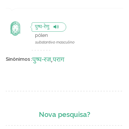
पुष्प-रेणु
pólen
substantivo masculino
पुष्प-रज
,
पराग
Sinônimos :
Nova pesquisa?