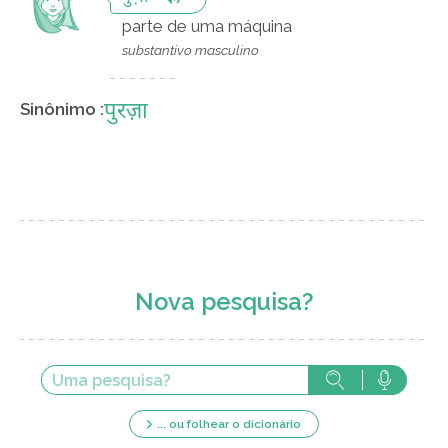
parte de uma máquina
substantivo masculino
पुरज़ा
Sinônimo :
Nova pesquisa?
... ou folhear o dicionário