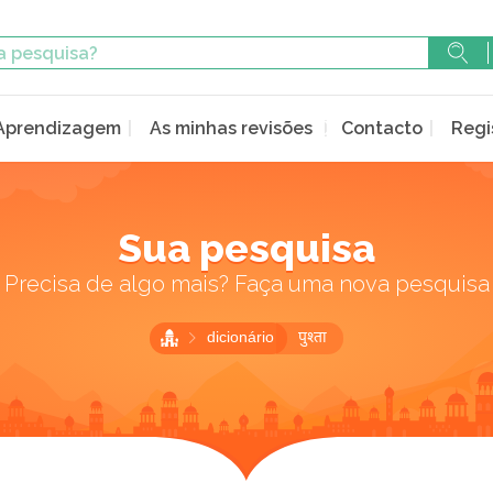
Aprendizagem
As minhas revisões
Contacto
Regi
Sua pesquisa
Precisa de algo mais? Faça uma nova pesquisa
dicionário
पुश्ता