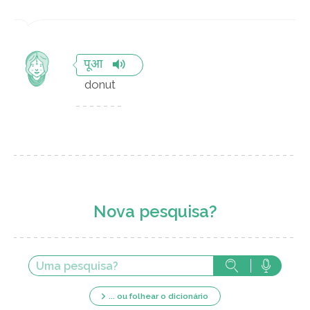
पूआ
donut
Nova pesquisa?
... ou folhear o dicionário