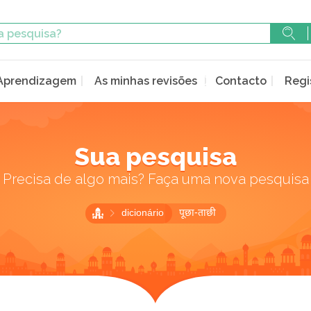
Aprendizagem
As minhas revisões
Contacto
Regi
Sua pesquisa
Precisa de algo mais? Faça uma nova pesquisa
dicionário
पूछा-ताछी