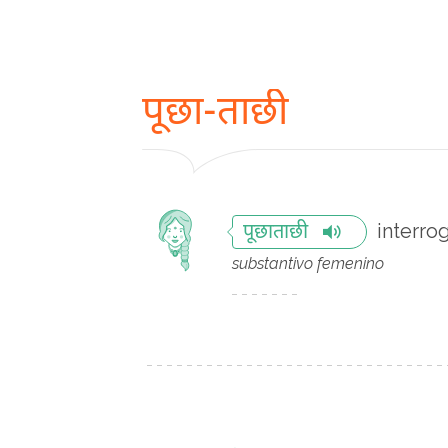
पूछा-ताछी
interro
पूछाताछी
substantivo femenino