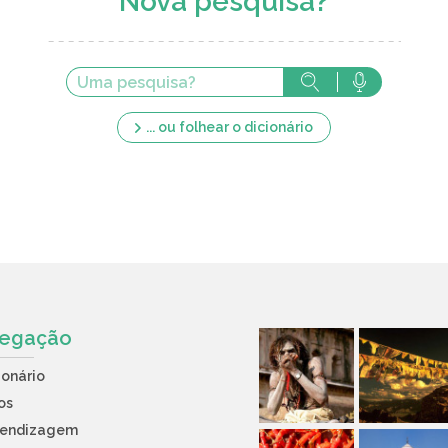
Nova pesquisa?
... ou folhear o dicionário
egação
ionário
os
rendizagem