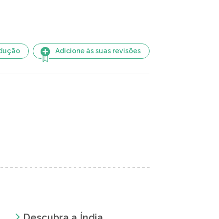
adução
Adicione às suas revisões
Descubra a Índia