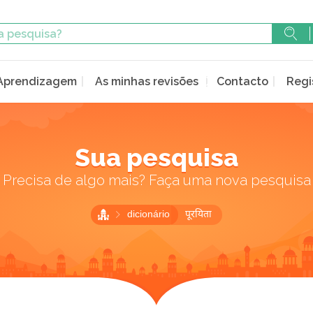
Aprendizagem
As minhas revisões
Contacto
Regi
Sua pesquisa
Precisa de algo mais? Faça uma nova pesquisa
dicionário
पूरयिता