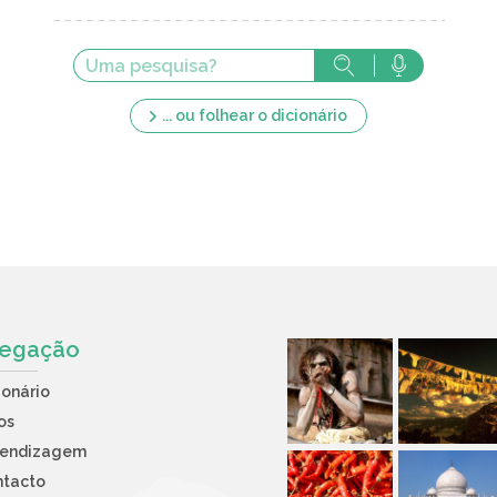
... ou folhear o dicionário
egação
ionário
os
rendizagem
ntacto