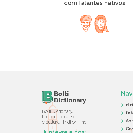
com falantes nativos
Bolti
Nav
Dictionary
dic
Bolti Dictionary,
fot
Dicionário, curso
Ap
e cultura Hindi on-line
Co
Junte-se a nós: