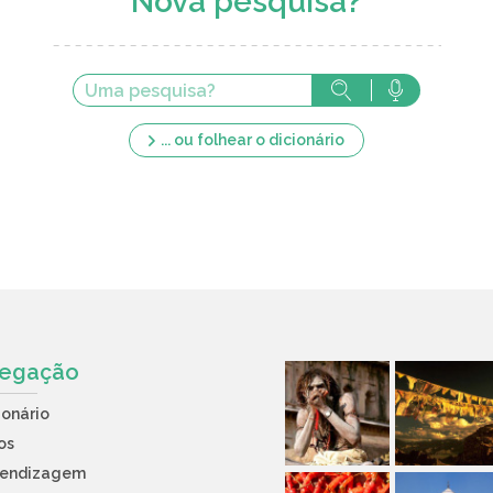
Nova pesquisa?
... ou folhear o dicionário
egação
ionário
os
rendizagem