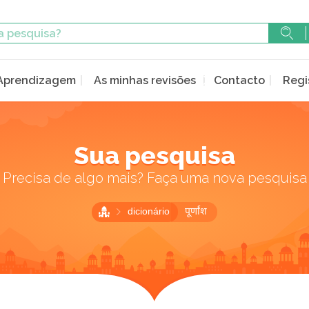
Aprendizagem
As minhas revisões
Contacto
Regi
Sua pesquisa
Precisa de algo mais? Faça uma nova pesquisa
dicionário
पूर्णांश