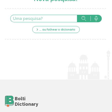
... ou folhear o dicionário
Bolti
Dictionary