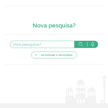
Nova pesquisa?
... ou folhear o dicionário