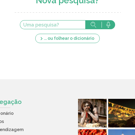
Nova pesquisa?
... ou folhear o dicionário
egação
ionário
os
rendizagem