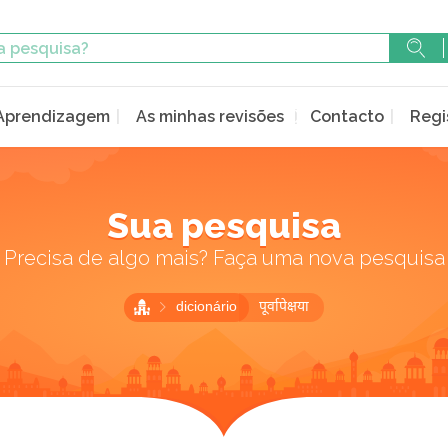
Aprendizagem
As minhas revisões
Contacto
Regi
Sua pesquisa
Precisa de algo mais? Faça uma nova pesquisa
dicionário
पूर्वापेक्षया