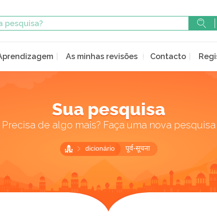
Aprendizagem
As minhas revisões
Contacto
Regi
Sua pesquisa
Precisa de algo mais? Faça uma nova pesquisa
dicionário
पूर्व-सूचना