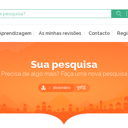
Aprendizagem
As minhas revisões
Contacto
Regi
Sua pesquisa
Precisa de algo mais? Faça uma nova pesquisa
dicionário
पूर्वार्द्ध