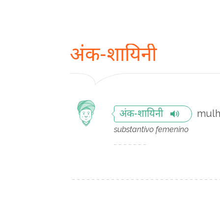
अंक-शायिनी
mulh
अंक-शायिनी
substantivo femenino