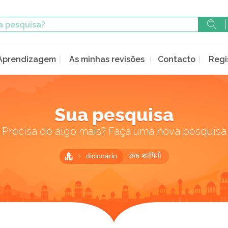
Aprendizagem
As minhas revisões
Contacto
Regi
Sua pesquisa
Precisa de algo mais? Faça uma nova pesquisa
dicionário
अंक-शायिनी