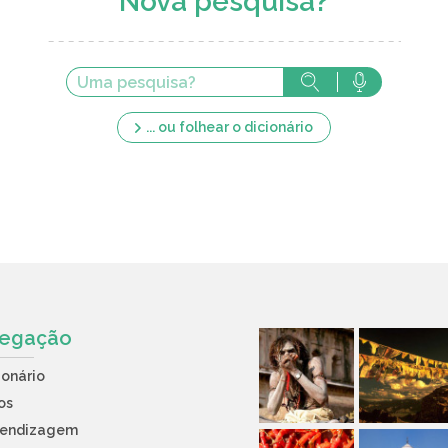
Nova pesquisa?
... ou folhear o dicionário
egação
ionário
os
rendizagem