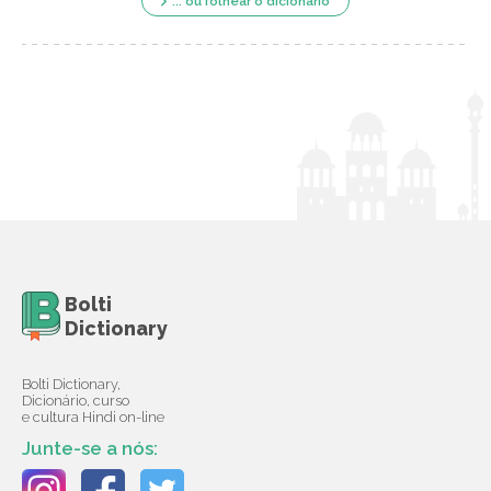
... ou folhear o dicionário
Bolti
Dictionary
Bolti Dictionary,
Dicionário, curso
e cultura Hindi on-line
Junte-se a nós: