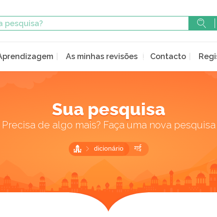
Aprendizagem
As minhas revisões
Contacto
Regi
Sua pesquisa
Precisa de algo mais? Faça uma nova pesquisa
dicionário
गई