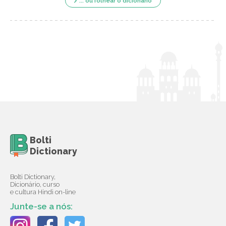
... ou folhear o dicionário
Bolti
Dictionary
Bolti Dictionary,
Dicionário, curso
e cultura Hindi on-line
Junte-se a nós: