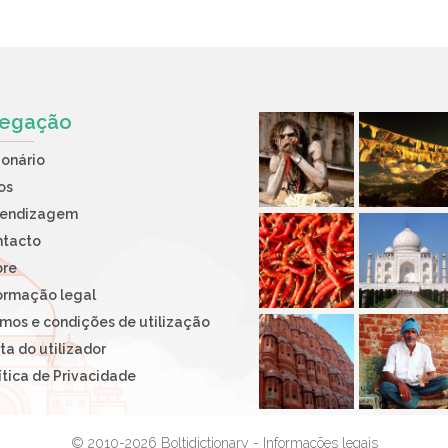
egação
ionário
os
rendizagem
ntacto
bre
ormação legal
mos e condições de utilização
ta do utilizador
ítica de Privacidade
© 2010-2026 Boltidictionary -
Informações legais