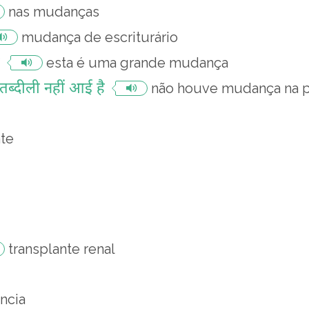
nas mudanças
mudança de escriturário
esta é uma grande mudança
तब्दीली नहीं आई है
não houve mudança na p
nte
transplante renal
ncia