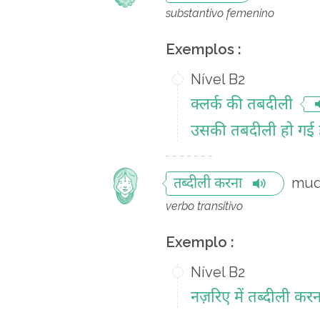
substantivo femenino
Exemplos :
Nível B2
क्लर्क की तबदीली
उसकी तबदीली हो गई 
mud
तब्दीली करना
verbo transitivo
Exemplo :
Nível B2
नज़रिए में तब्दीली करन