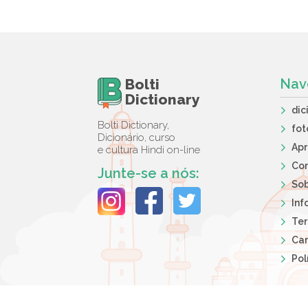
Bolti
Nav
Dictionary
dic
Bolti Dictionary,
fot
Dicionário, curso
Ap
e cultura Hindi on-line
Co
Junte-se a nós:
So
Inf
Ter
Car
Pol