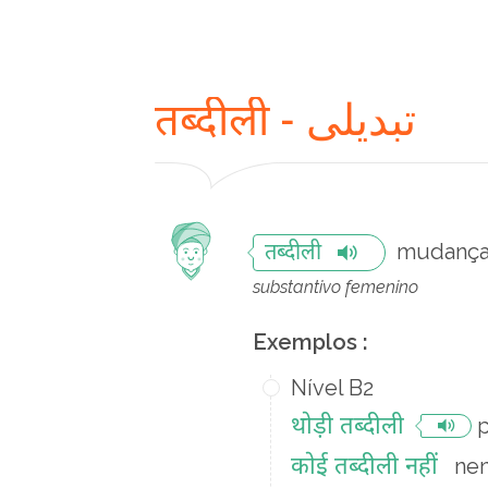
तब्दीली - تبدیلی
mudanç
तब्दीली
substantivo femenino
Exemplos :
Nível B2
थोड़ी तब्दीली
कोई तब्दीली नहीं
ne