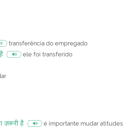
transferência do empregado
है
ele foi transferido
ar
ा ज़रूरी है
é importante mudar atitudes