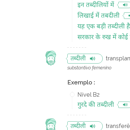
इन तब्दीलियों में
लिखाई में तबदीली
यह एक बड़ी तब्दीली है
सरकार के रुख में कोई 
transpla
तब्दीली
substantivo femenino
Exemplo :
Nível B2
गुरदे की तब्दीली
transferê
तब्दीली