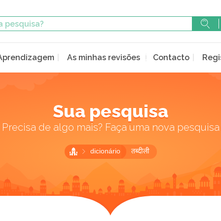
Aprendizagem
As minhas revisões
Contacto
Regi
Sua pesquisa
Precisa de algo mais? Faça uma nova pesquisa
dicionário
तब्दीली