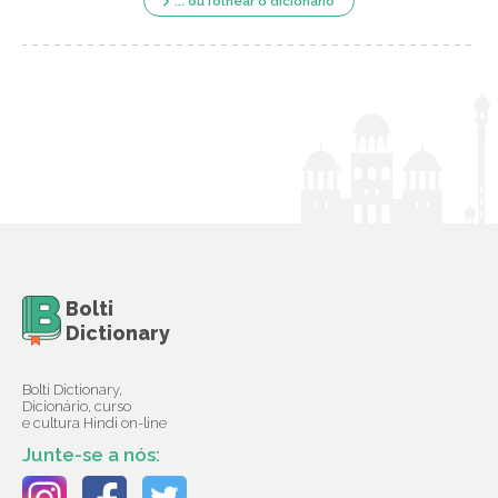
... ou folhear o dicionário
Bolti
Dictionary
Bolti Dictionary,
Dicionário, curso
e cultura Hindi on-line
Junte-se a nós: