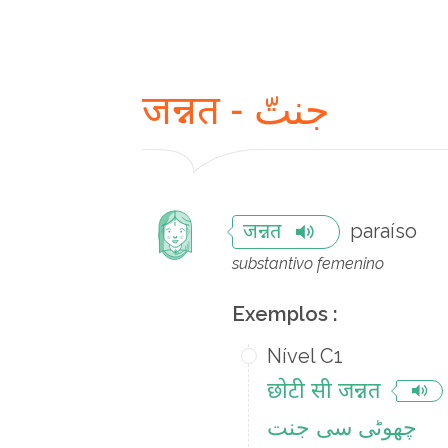
जन्नत - جنتّ
paraíso
जन्नत
substantivo femenino
Exemplos :
Nível C1
छोटी सी जन्नत
چھوٹی سی جنت