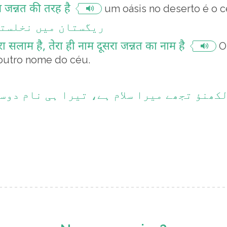
ान जन्नत की तरह है
um oásis no deserto é o 
ریگستان میں نخلستا
 सलाम है, तेरा ही नाम दूसरा जन्नत का नाम है
O
 outro nome do céu.
کھنؤ تجھے میرا سلام ہے، تیرا ہی نام دوس