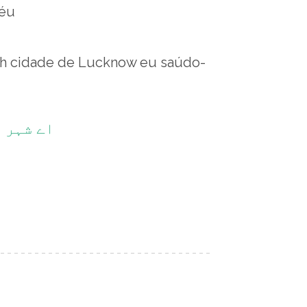
céu
h cidade de Lucknow eu saúdo-
اے شہر ل