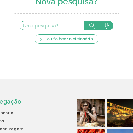
Nova pesquisa?
... ou folhear o dicionário
egação
ionário
os
rendizagem