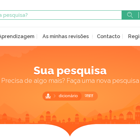
Aprendizagem
As minhas revisões
Contacto
Regi
Sua pesquisa
Precisa de algo mais? Faça uma nova pesquisa
dicionário
जन्नत