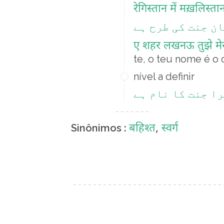
रेगिस्तान में मख़लिस्त
ن جنت کی طرح ہے
ए शहर लखनऊ तुझे मेरा
te, o teu nome é o
nível a definir
را جنت کا نام ہے
बहिश्त
,
स्वर्ग
Sinônimos :