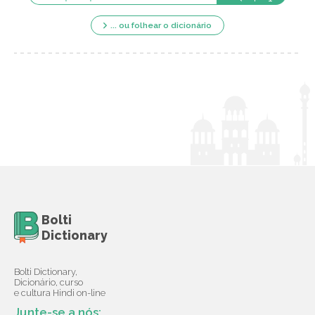
... ou folhear o dicionário
Bolti
Dictionary
Bolti Dictionary,
Dicionário, curso
e cultura Hindi on-line
Junte-se a nós: