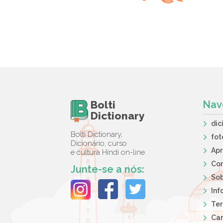
Bolti
Nav
Dictionary
dic
Bolti Dictionary,
fot
Dicionário, curso
Ap
e cultura Hindi on-line
Co
Junte-se a nós:
So
Inf
Ter
Car