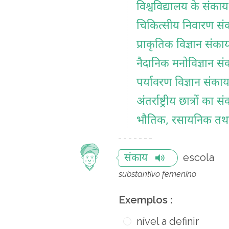
विश्वविद्यालय के संकाय
चिकित्सीय निवारण सं
प्राकृतिक विज्ञान संका
नैदानिक मनोविज्ञान स
पर्यावरण विज्ञान संका
अंतर्राष्ट्रीय छात्रों का 
भौतिक, रसायनिक तथा प
escola
संकाय
substantivo femenino
Exemplos :
nível a definir