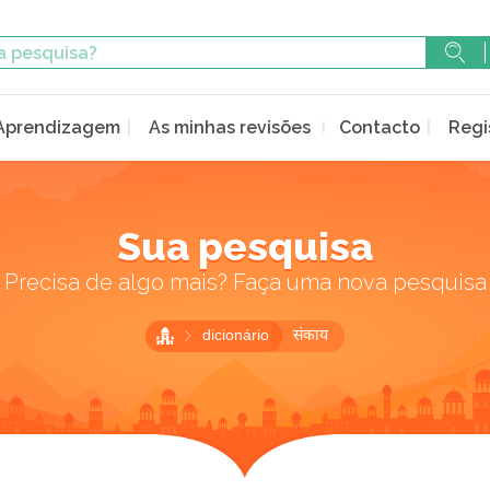
Aprendizagem
As minhas revisões
Contacto
Regi
Sua pesquisa
Precisa de algo mais? Faça uma nova pesquisa
dicionário
संकाय