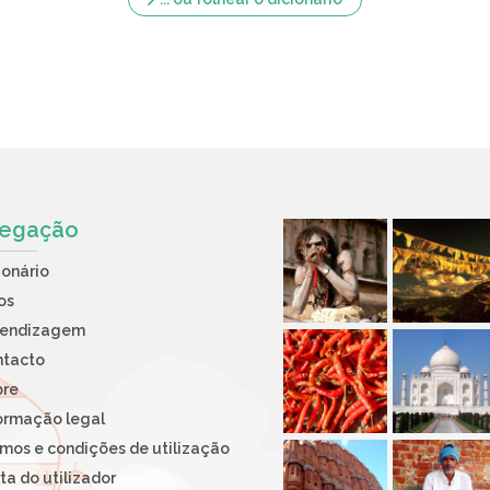
egação
ionário
os
rendizagem
ntacto
bre
ormação legal
mos e condições de utilização
ta do utilizador