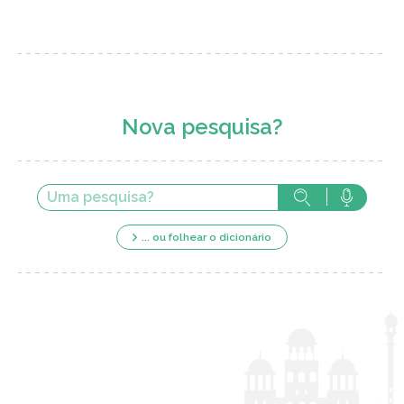
Nova pesquisa?
... ou folhear o dicionário